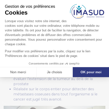
Le bilan d’extension
Suite à ces examens, si les résultats montrent la
présence d’un cancer, un bilan d’extension peut être
réalisé. Pour cela, deux examens d’imagerie médicale
peuvent être préconisés.
L’IRM
L’
IRM
permet d’obtenir des images de la tumeur en 3
dimensions grâce à la résonance magnétique. Elle peut
être :
Localisée au niveau de la prostate et du pelvis pour
évaluer l’extension de la tumeur au delà de la
prostate
Réalisée sur le corps entier pour détecter des
métastases osseuses dans tout l’organisme si le
cancer est jugé très avancé.